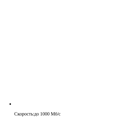
Скорость
:
до
1000
Мб/c