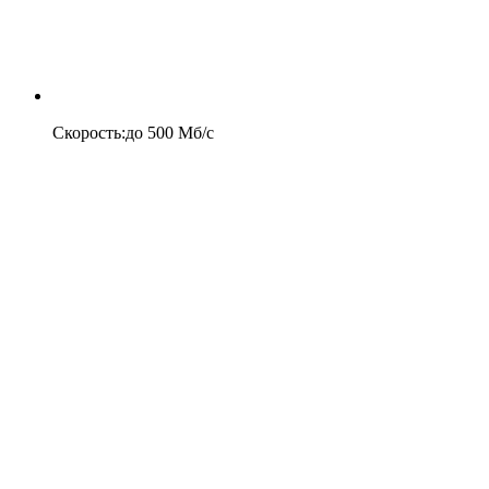
Скорость
:
до
500
Мб/c