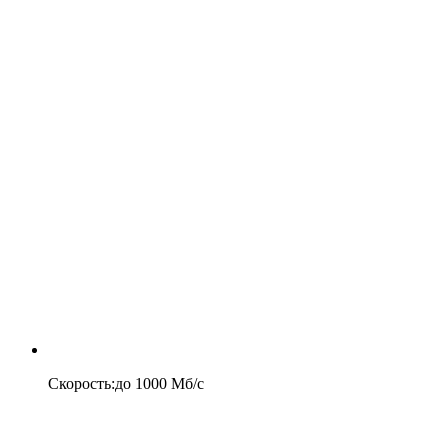
Скорость
:
до
1000
Мб/c