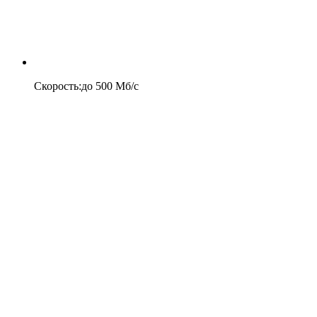
Скорость
:
до
500
Мб/c