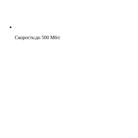
Скорость
:
до
500
Мб/c