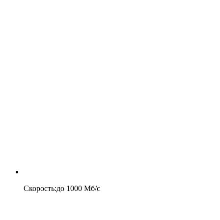
Скорость
:
до
1000
Мб/c