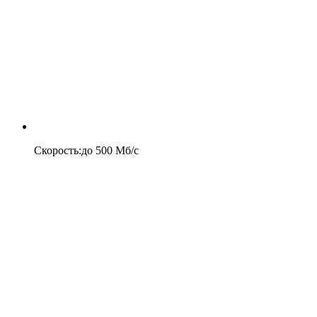
Скорость
:
до
500
Мб/c