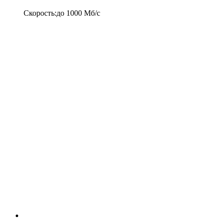
Скорость
:
до
1000
Мб/c