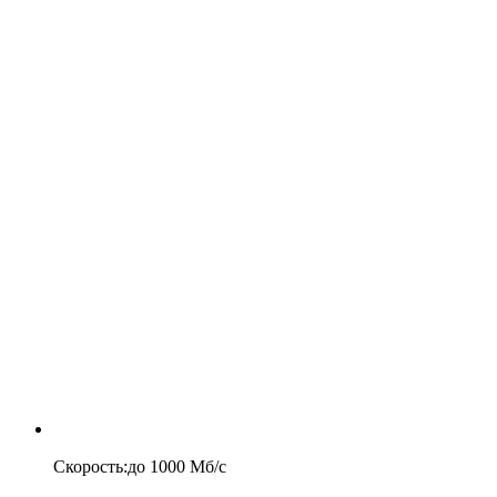
Скорость
:
до
1000
Мб/c