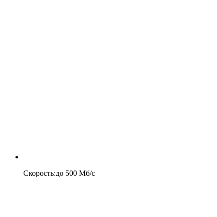
Скорость
:
до
500
Мб/c