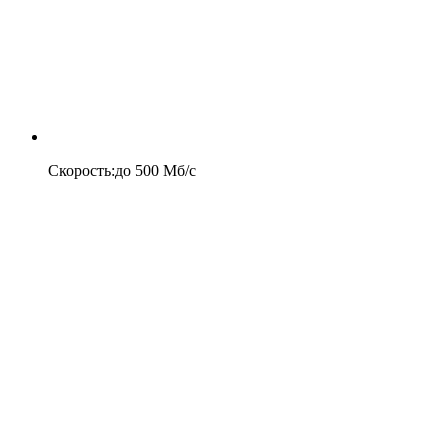
Скорость
:
до
500
Мб/c