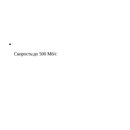
Скорость
:
до
500
Мб/c