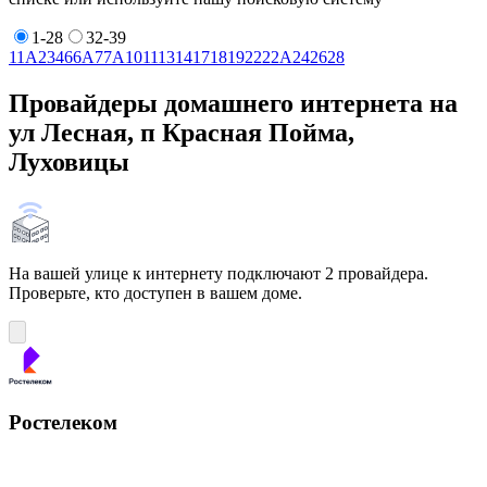
1-28
32-39
1
1А
2
3
4
6
6А
7
7А
10
11
13
14
17
18
19
22
22А
24
26
28
Провайдеры домашнего интернета на
ул Лесная, п Красная Пойма,
Луховицы
На вашей улице к интернету подключают 2 провайдера.
Проверьте, кто доступен в вашем доме.
Ростелеком