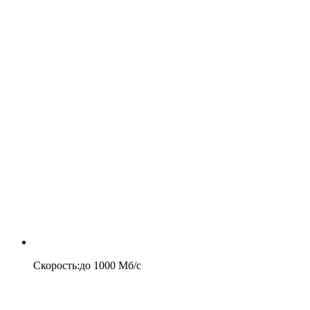
Скорость
:
до
1000
Мб/c