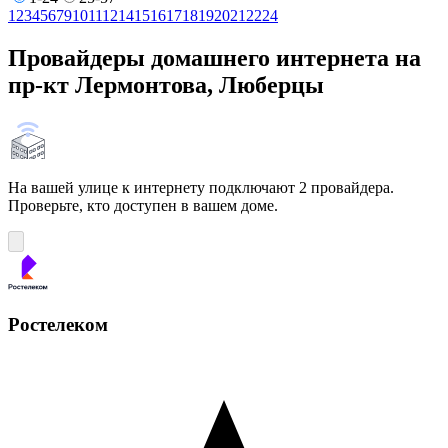
1
2
3
4
5
6
7
9
10
11
12
14
15
16
17
18
19
20
21
22
24
Провайдеры домашнего интернета на
пр-кт Лермонтова, Люберцы
На вашей улице к интернету подключают 2 провайдера.
Проверьте, кто доступен в вашем доме.
Ростелеком