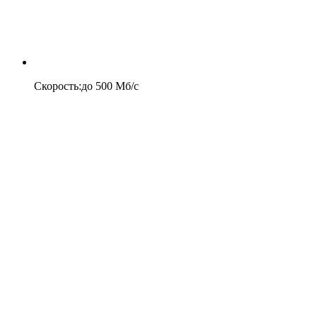
Скорость
:
до
500
Мб/c