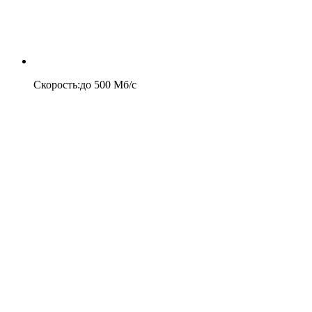
Скорость
:
до
500
Мб/c