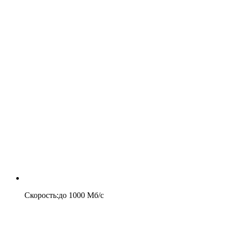
Скорость
:
до
1000
Мб/c