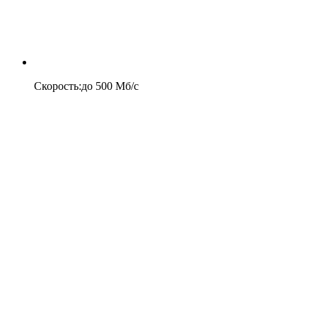
Скорость
:
до
500
Мб/c