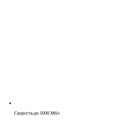
Скорость
:
до
1000
Мб/c