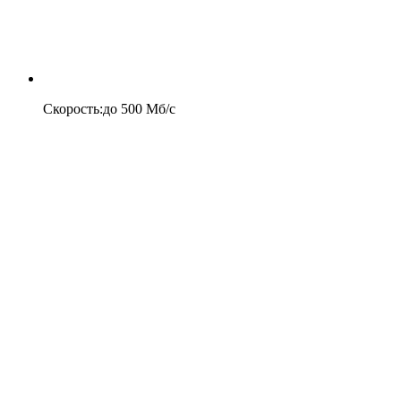
Скорость
:
до
500
Мб/c