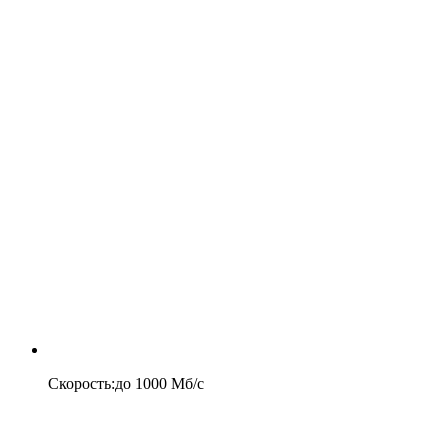
Скорость
:
до
1000
Мб/c