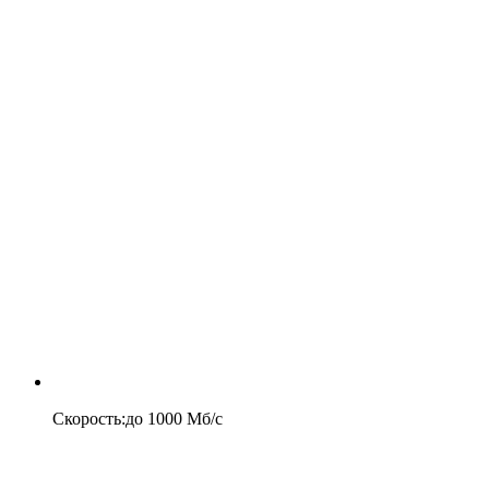
Скорость
:
до
1000
Мб/c