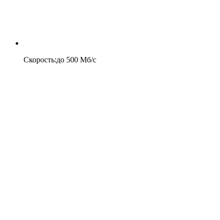
Скорость
:
до
500
Мб/c