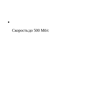
Скорость
:
до
500
Мб/c