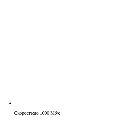
Скорость
:
до
1000
Мб/c