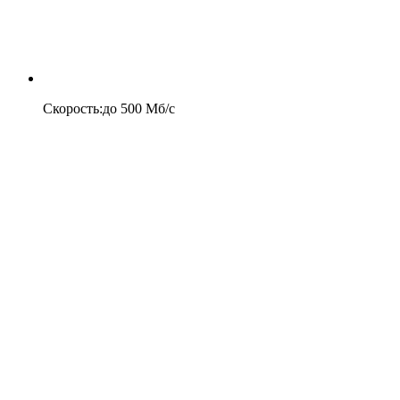
Скорость
:
до
500
Мб/c