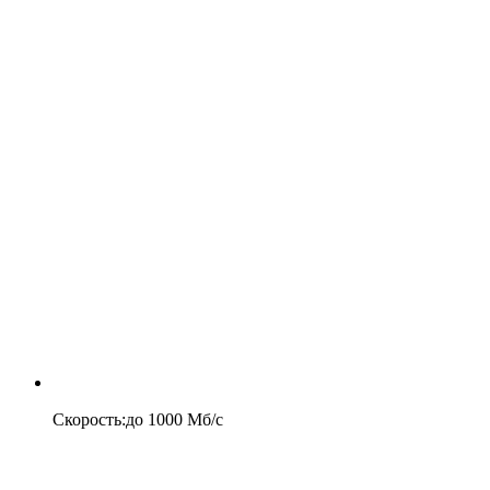
Скорость
:
до
1000
Мб/c