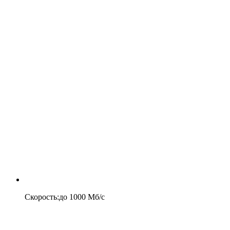
Скорость
:
до
1000
Мб/c