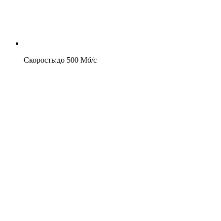
Скорость
:
до
500
Мб/c