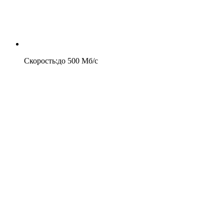
Скорость
:
до
500
Мб/c