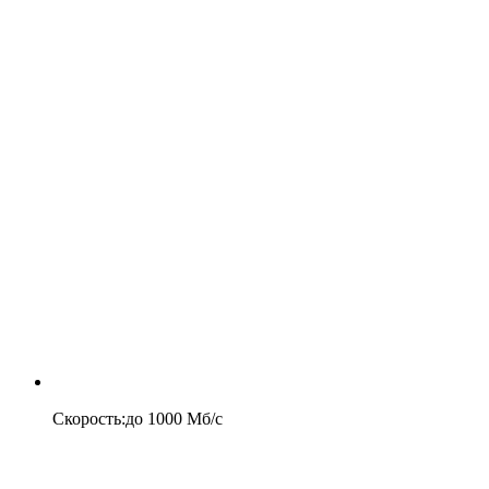
Скорость
:
до
1000
Мб/c