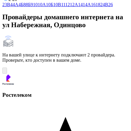
2
3В
4
4А
4Б
8
8Б
9
10
10А
10Б
10В
11
12
12А
14
14А
16
18
24В
26
Провайдеры домашнего интернета на
ул Набережная, Одинцово
На вашей улице к интернету подключают 2 провайдера.
Проверьте, кто доступен в вашем доме.
Ростелеком