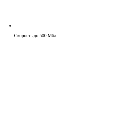
Скорость
:
до
500
Мб/c