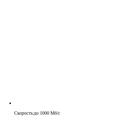
Скорость
:
до
1000
Мб/c