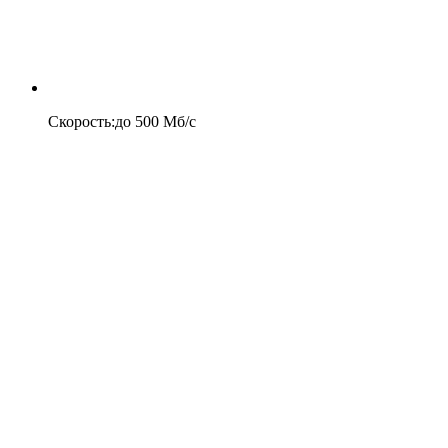
Скорость
:
до
500
Мб/c