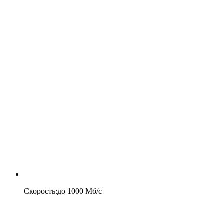
Скорость
:
до
1000
Мб/c