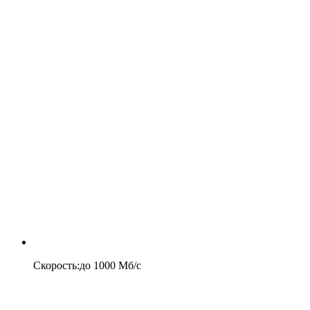
Скорость
:
до
1000
Мб/c