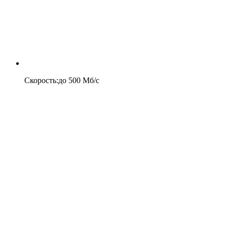
Скорость
:
до
500
Мб/c