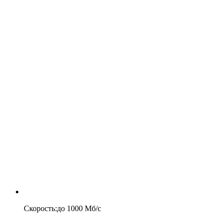
Скорость
:
до
1000
Мб/c