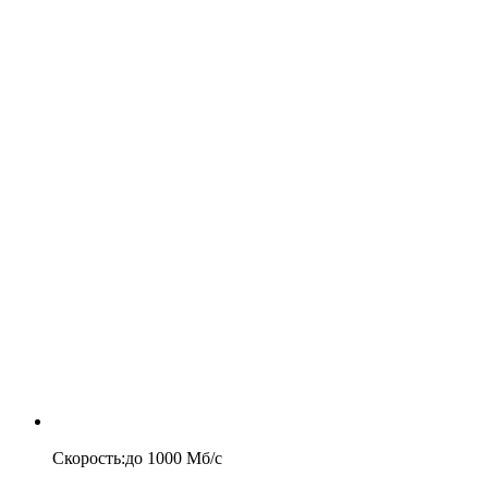
Скорость
:
до
1000
Мб/c