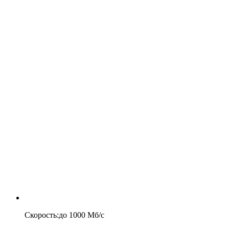
Скорость
:
до
1000
Мб/c