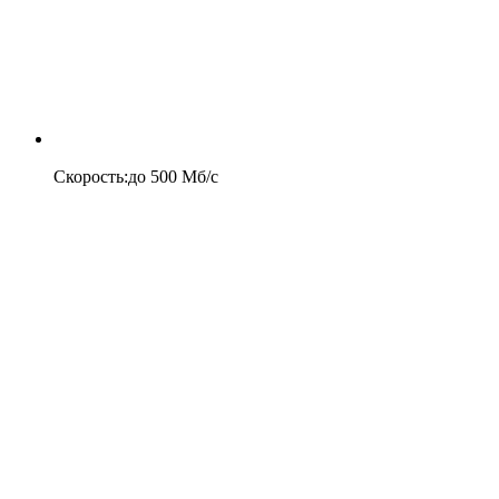
Скорость
:
до
500
Мб/c