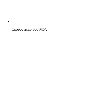
Скорость
:
до
500
Мб/c