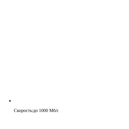
Скорость
:
до
1000
Мб/c