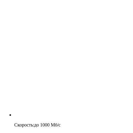
Скорость
:
до
1000
Мб/c