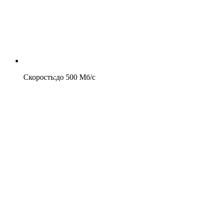
Скорость
:
до
500
Мб/c