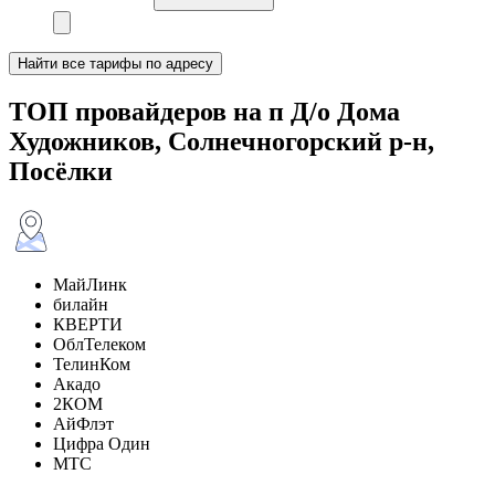
Найти все тарифы по адресу
ТОП провайдеров на п Д/о Дома
Художников, Солнечногорский р-н,
Посёлки
МайЛинк
билайн
КВЕРТИ
ОблТелеком
ТелинКом
Акадо
2КОМ
АйФлэт
Цифра Один
МТС