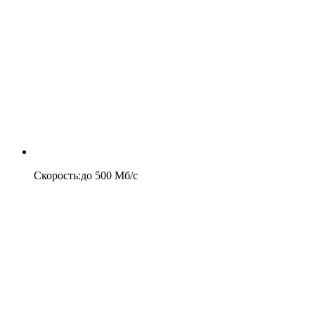
Скорость
:
до
500
Мб/c