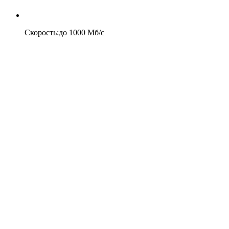
Скорость
:
до
1000
Мб/c