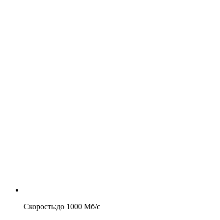
Скорость
:
до
1000
Мб/c