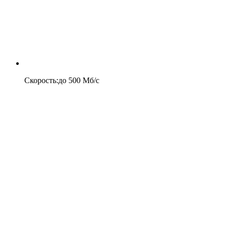
Скорость
:
до
500
Мб/c