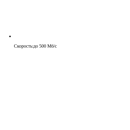
Скорость
:
до
500
Мб/c