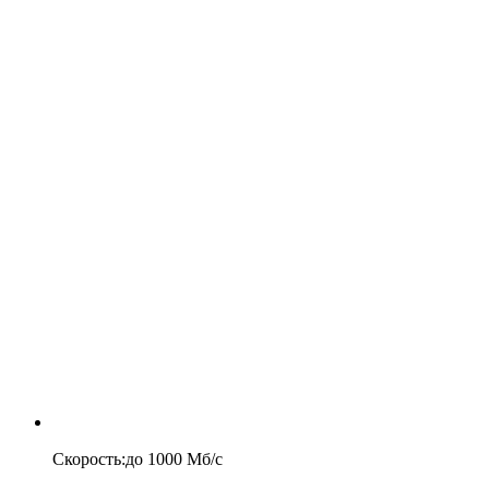
Скорость
:
до
1000
Мб/c