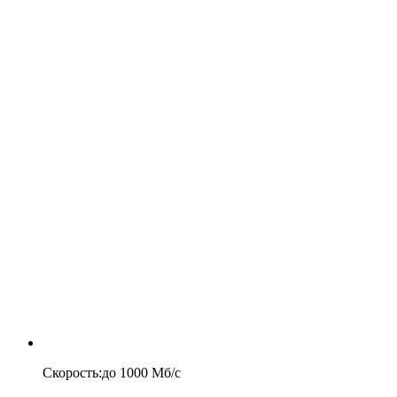
Скорость
:
до
1000
Мб/c