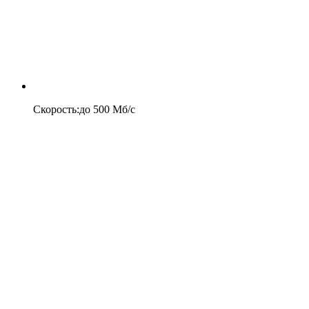
Скорость
:
до
500
Мб/c