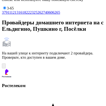
3-65
3
7
9
11
12
13
16
18
22
23
25
26
27
40
60
62
65
Провайдеры домашнего интернета на с
Ельдигино, Пушкино г, Посёлки
На вашей улице к интернету подключают 2 провайдера.
Проверьте, кто доступен в вашем доме.
Ростелеком