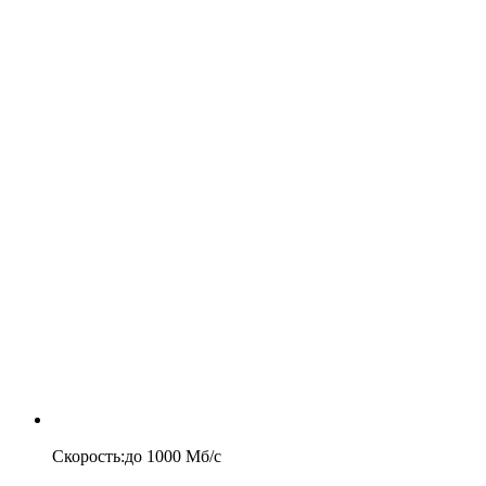
Скорость
:
до
1000
Мб/c