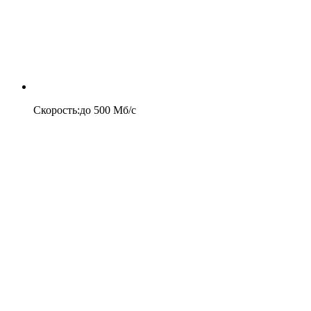
Скорость
:
до
500
Мб/c