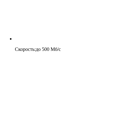
Скорость
:
до
500
Мб/c