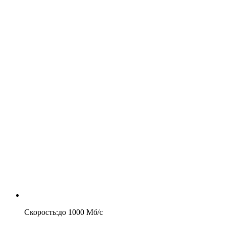
Скорость
:
до
1000
Мб/c