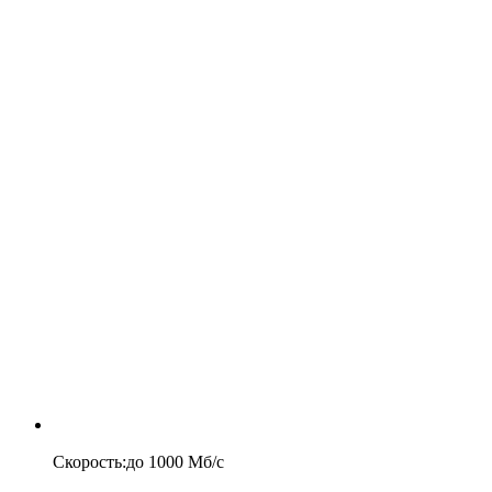
Скорость
:
до
1000
Мб/c