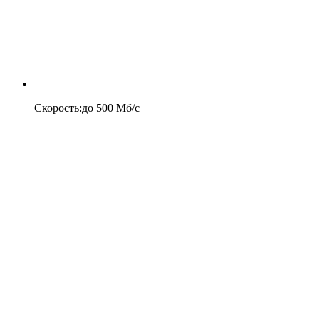
Скорость
:
до
500
Мб/c