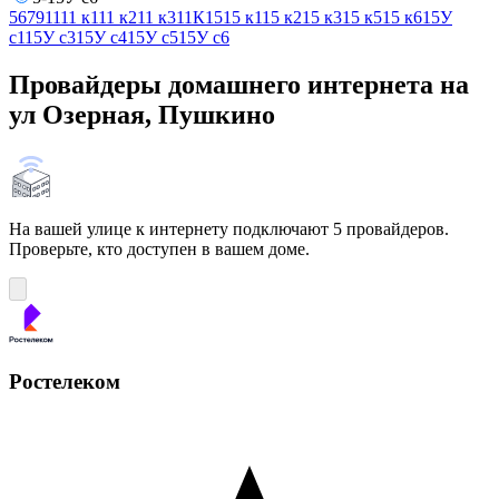
5
6
7
9
11
11 к1
11 к2
11 к3
11К
15
15 к1
15 к2
15 к3
15 к5
15 к6
15У
с1
15У с3
15У с4
15У с5
15У с6
Провайдеры домашнего интернета на
ул Озерная, Пушкино
На вашей улице к интернету подключают 5 провайдеров.
Проверьте, кто доступен в вашем доме.
Ростелеком