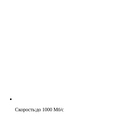
Скорость
:
до
1000
Мб/c