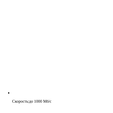
Скорость
:
до
1000
Мб/c