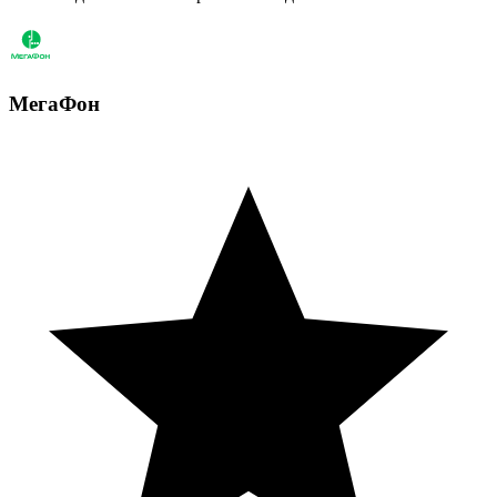
МегаФон