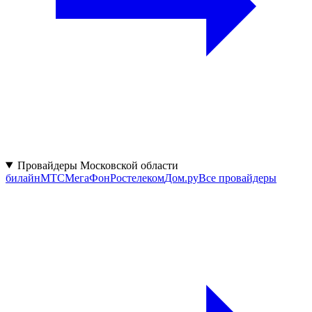
Провайдеры Московской области
билайн
МТС
МегаФон
Ростелеком
Дом.ру
Все провайдеры