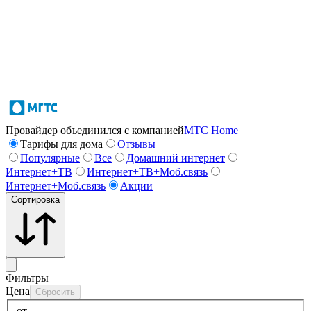
Провайдер объединился с компанией
МТС Home
Тарифы для дома
Отзывы
Популярные
Все
Домашний интернет
Интернет+ТВ
Интернет+ТВ+Моб.связь
Интернет+Моб.связь
Акции
Сортировка
Фильтры
Цена
Сбросить
от