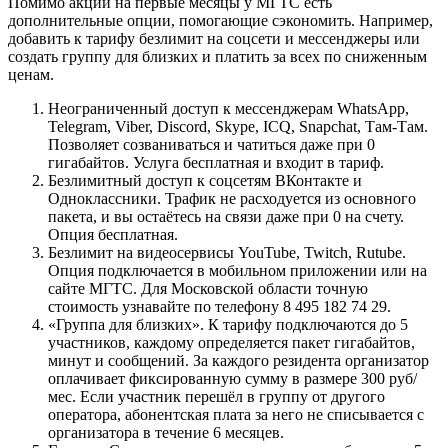
Помимо акций на первые месяцы у МГТС есть
дополнительные опции, помогающие сэкономить. Например,
добавить к тарифу безлимит на соцсети и мессенджеры или
создать группу для близких и платить за всех по сниженным
ценам.
Неограниченный доступ к мессенджерам WhatsApp,
Telegram, Viber, Discord, Skype, ICQ, Snapchat, Там-Там.
Позволяет созваниваться и чатиться даже при 0
гигабайтов. Услуга бесплатная и входит в тариф.
Безлимитный доступ к соцсетям ВКонтакте и
Одноклассники. Трафик не расходуется из основного
пакета, и вы остаётесь на связи даже при 0 на счету.
Опция бесплатная.
Безлимит на видеосервисы YouTube, Twitch, Rutube.
Опция подключается в мобильном приложении или на
сайте МГТС. Для Московской области точную
стоимость узнавайте по телефону 8 495 182 74 29.
«Группа для близких». К тарифу подключаются до 5
участников, каждому определяется пакет гигабайтов,
минут и сообщений. За каждого резидента организатор
оплачивает фиксированную сумму в размере 300 руб/
мес. Если участник перешёл в группу от другого
оператора, абонентская плата за него не списывается с
организатора в течение 6 месяцев.