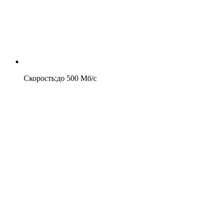
Скорость
:
до
500
Мб/c