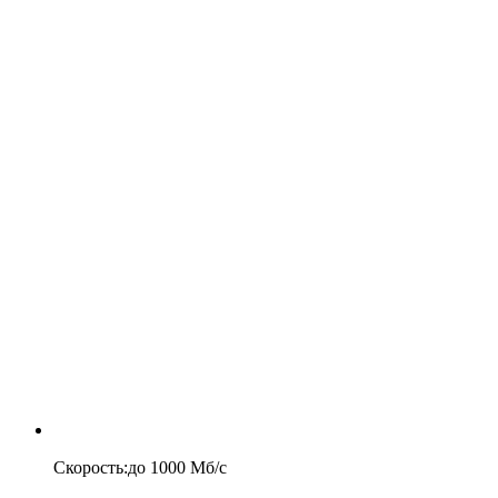
Скорость
:
до
1000
Мб/c