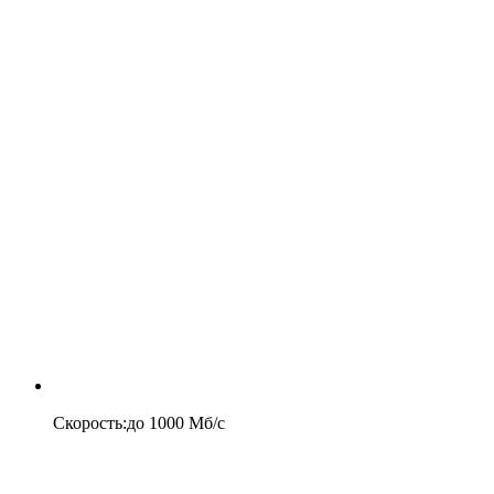
Скорость
:
до
1000
Мб/c