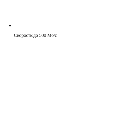
Скорость
:
до
500
Мб/c