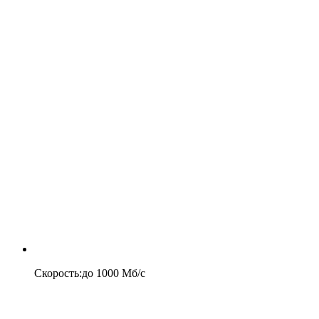
Скорость
:
до
1000
Мб/c