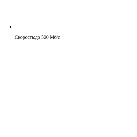
Скорость
:
до
500
Мб/c