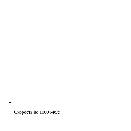
Скорость
:
до
1000
Мб/c