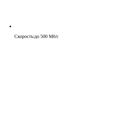
Скорость
:
до
500
Мб/c