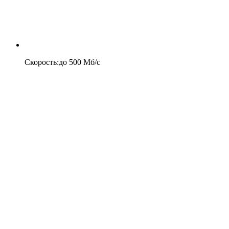
Скорость
:
до
500
Мб/c