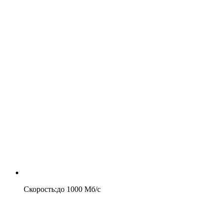
Скорость
:
до
1000
Мб/c