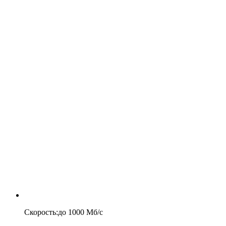
Скорость
:
до
1000
Мб/c