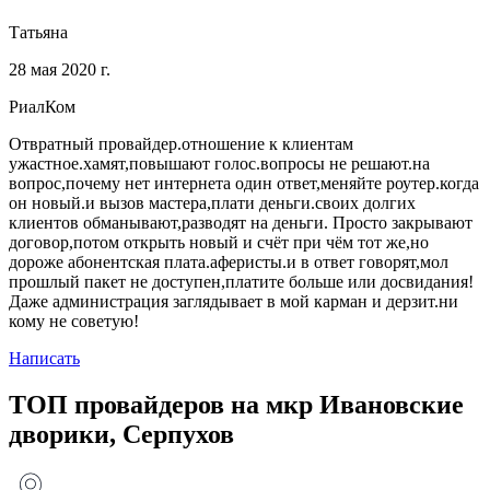
Татьяна
28 мая 2020 г.
РиалКом
Отвратный провайдер.отношение к клиентам
ужастное.хамят,повышают голос.вопросы не решают.на
вопрос,почему нет интернета один ответ,меняйте роутер.когда
он новый.и вызов мастера,плати деньги.своих долгих
клиентов обманывают,разводят на деньги. Просто закрывают
договор,потом открыть новый и счёт при чём тот же,но
дороже абонентская плата.аферисты.и в ответ говорят,мол
прошлый пакет не доступен,платите больше или досвидания!
Даже администрация заглядывает в мой карман и дерзит.ни
кому не советую!
Написать
ТОП провайдеров на мкр Ивановские
дворики, Серпухов