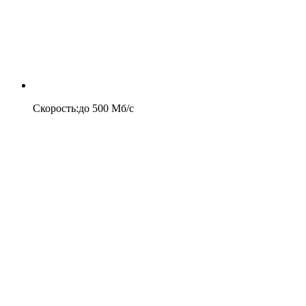
Скорость
:
до
500
Мб/c