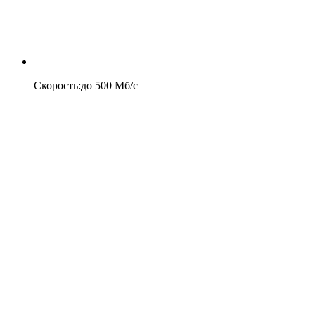
Скорость
:
до
500
Мб/c