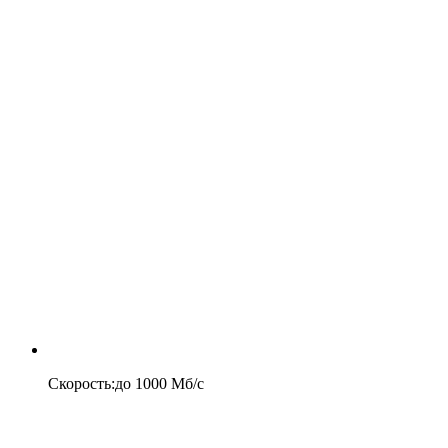
Скорость
:
до
1000
Мб/c