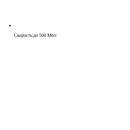
Скорость
:
до
500
Мб/c