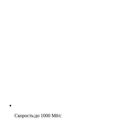
Скорость
:
до
1000
Мб/c