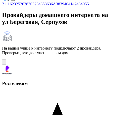
2
11
16
23
25
26
28
30
32
34
35
36
36А
38
39
40
41
42
43
49
55
Провайдеры домашнего интернета на
ул Береговая, Серпухов
На вашей улице к интернету подключают 2 провайдера.
Проверьте, кто доступен в вашем доме.
Ростелеком