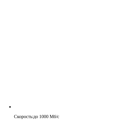
Скорость
:
до
1000
Мб/c