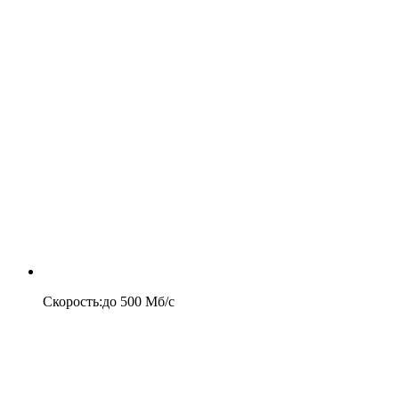
Скорость
:
до
500
Мб/c