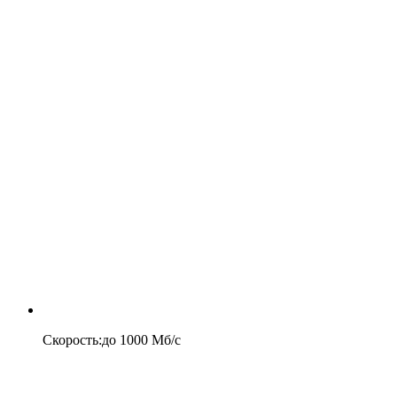
Скорость
:
до
1000
Мб/c