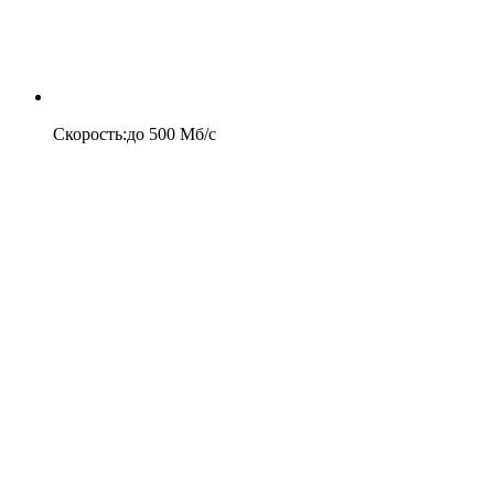
Скорость
:
до
500
Мб/c