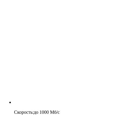
Скорость
:
до
1000
Мб/c