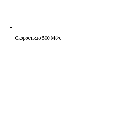
Скорость
:
до
500
Мб/c