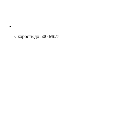
Скорость
:
до
500
Мб/c