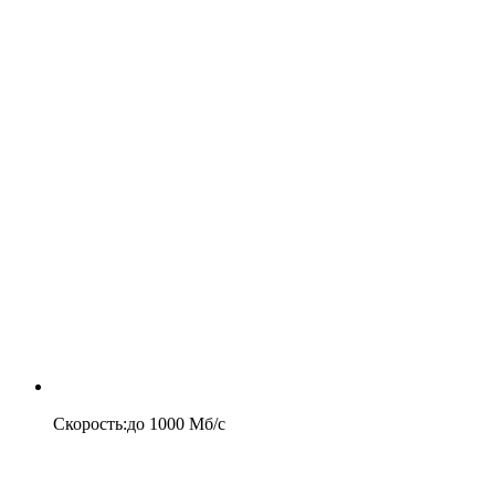
Скорость
:
до
1000
Мб/c