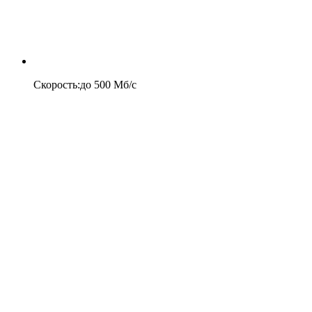
Скорость
:
до
500
Мб/c