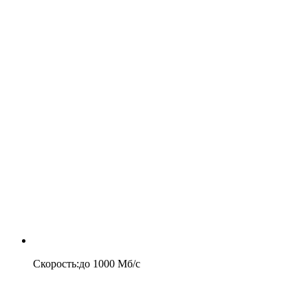
Скорость
:
до
1000
Мб/c