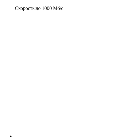
Скорость
:
до
1000
Мб/c