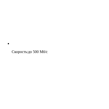
Скорость
:
до
500
Мб/c