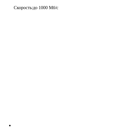
Скорость
:
до
1000
Мб/c