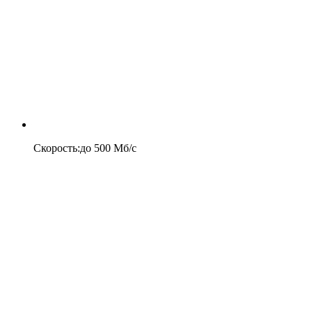
Скорость
:
до
500
Мб/c