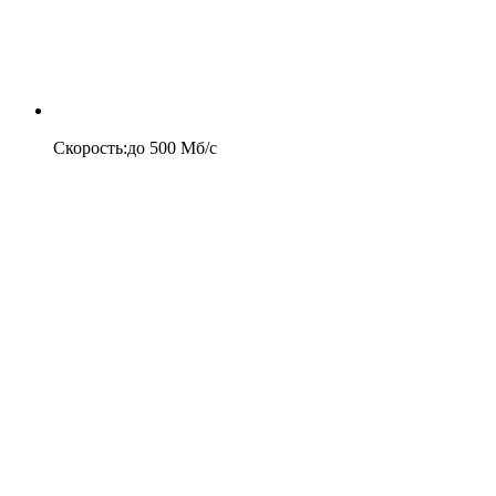
Скорость
:
до
500
Мб/c