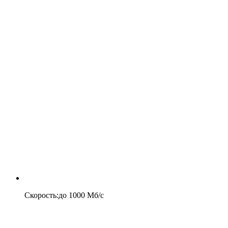
Скорость
:
до
1000
Мб/c