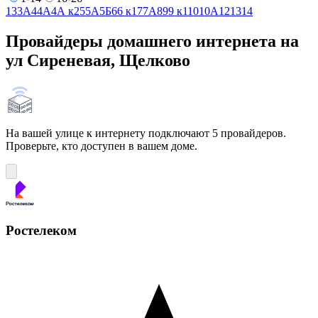
1
3
3А
4
4А
4А к2
5
5А
5Б
6
6 к1
7
7А
8
9
9 к1
10
10А
12
13
14
Провайдеры домашнего интернета на
ул Сиреневая, Щелково
На вашей улице к интернету подключают 5 провайдеров.
Проверьте, кто доступен в вашем доме.
Ростелеком