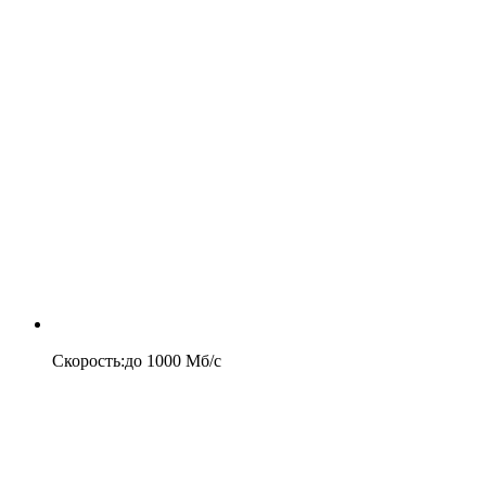
Скорость
:
до
1000
Мб/c