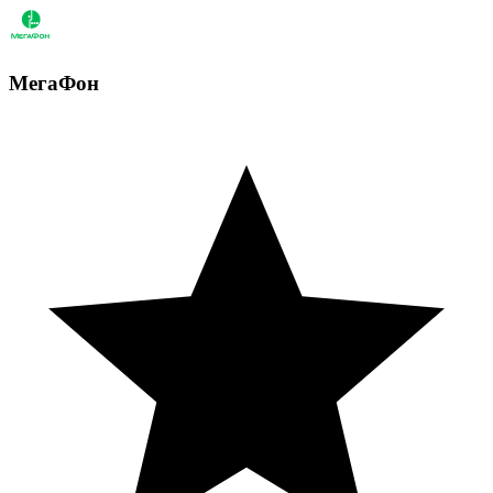
МегаФон