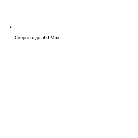
Скорость
:
до
500
Мб/c