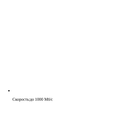
Скорость
:
до
1000
Мб/c